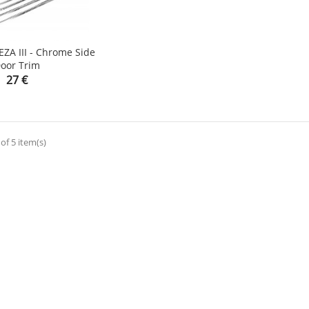
ZA III - Chrome Side
oor Trim

Price
27 €
of 5 item(s)