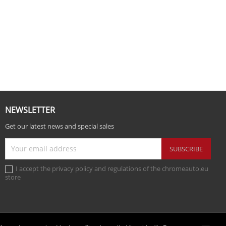
NEWSLETTER
Get our latest news and special sales
I accept the privacy policy and regulations of the chromeauto.eu
store
Instag