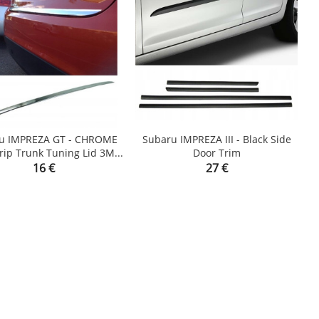
u IMPREZA GT - CHROME
Subaru IMPREZA III - Black Side
rip Trunk Tuning Lid 3M...
Door Trim


Price
Price
16 €
27 €
shopping_cart