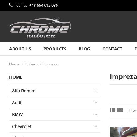
Call us:
+48 664 612 086
ABOUT US
PRODUCTS
BLOG
CONTACT
Home
Subaru
Impreza
Imprez
HOME
Alfa Romeo
Audi


Ther
BMW
Chevrolet