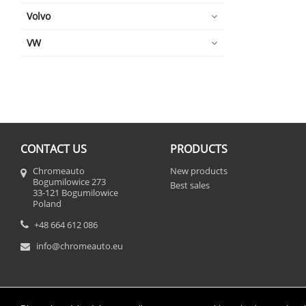
Volvo
VW
CONTACT US
PRODUCTS
Chromeauto
New products
Bogumilowice 273
Best sales
33-121 Bogumilowice
Poland
+48 664 612 086
info@chromeauto.eu