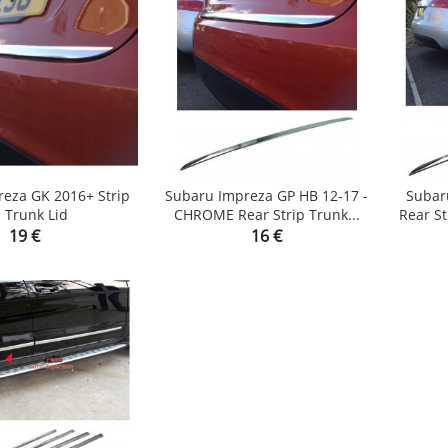
eza GK 2016+ Strip
Subaru Impreza GP HB 12-17 -
Subar
 Trunk Lid
CHROME Rear Strip Trunk...
Rear St


Price
Price
19 €
16 €