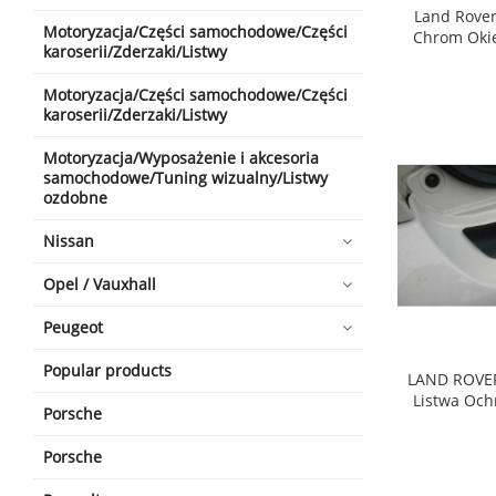
Land Rover
Motoryzacja/Części samochodowe/Części
Chrom Okie
karoserii/Zderzaki/Listwy
shopping_cart
Motoryzacja/Części samochodowe/Części
karoserii/Zderzaki/Listwy
Motoryzacja/Wyposażenie i akcesoria
samochodowe/Tuning wizualny/Listwy
ozdobne
Nissan
Opel / Vauxhall
Peugeot
Popular products
LAND ROVER 
Listwa Och
Porsche
shopping_cart
Porsche