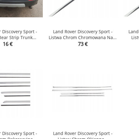
 Discovery Sport -
Land Rover Discovery Sport -
Land 
ar Strip Trunk...
Listwa Chrom Chromowana Na...
Lis


Price
Price
16 €
73 €
shopping_cart
shopping_cart
 Discovery Sport -
Land Rover Discovery Sport -