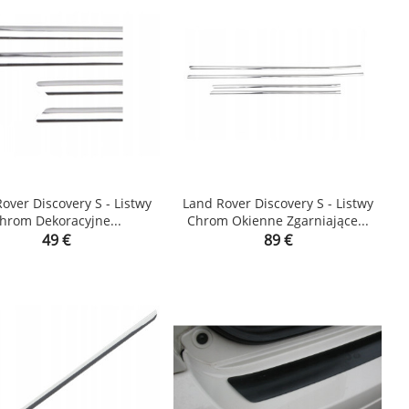
over Discovery S - Listwy
Land Rover Discovery S - Listwy
hrom Dekoracyjne...
Chrom Okienne Zgarniające...


Price
Price
49 €
89 €
shopping_cart