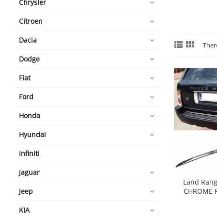
Chrysler
Citroen
Dacia


Ther
Dodge
Fiat
Ford
Honda
Hyundai
Infiniti
Jaguar
Land Range
Jeep
CHROME Re
shopping_cart
KIA