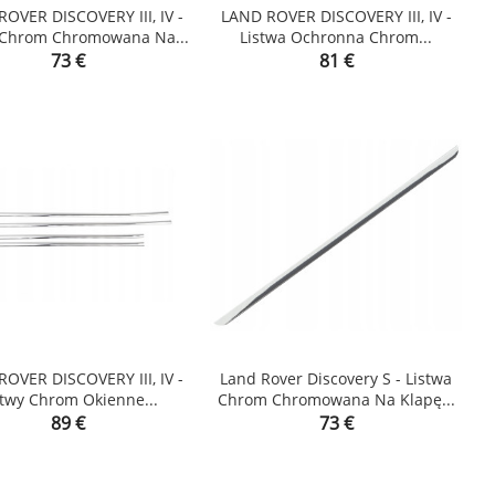
OVER DISCOVERY III, IV -
LAND ROVER DISCOVERY III, IV -
 Chrom Chromowana Na...
Listwa Ochronna Chrom...


Price
Price
73 €
81 €
shopping_cart
OVER DISCOVERY III, IV -
Land Rover Discovery S - Listwa
stwy Chrom Okienne...
Chrom Chromowana Na Klapę...


Price
Price
89 €
73 €
shopping_cart