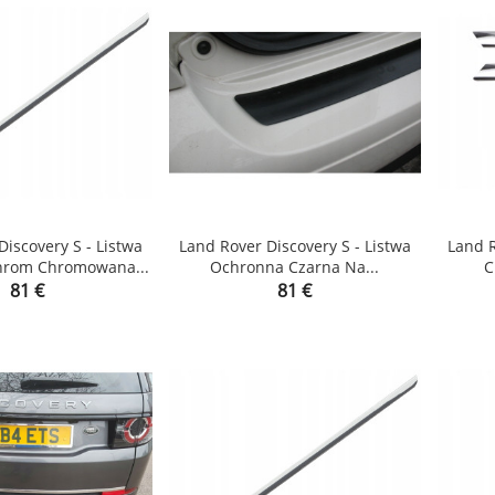
Discovery S - Listwa
Land Rover Discovery S - Listwa
Land R
hrom Chromowana...
Ochronna Czarna Na...
C


Price
Price
81 €
81 €
shopping_cart
shopping_cart