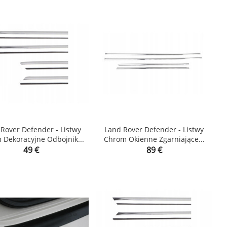
Rover Defender - Listwy
Land Rover Defender - Listwy
 Dekoracyjne Odbojnik...
Chrom Okienne Zgarniające...


Price
Price
49 €
89 €
shopping_cart