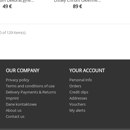
om Dekoracyjne...
Listwy Chrom Okienne...


Price
Price
49 €
89 €
shopping_cart
 of 129 item(s)
OUR COMPANY
YOUR ACCOUNT
Privacy policy
Personal info
Terms and conditions of use
Orders
Delivery Payments & Returns
Credit slips
Imprint
Addresses
Dane kontaktowe
Vouchers
About us
My alerts
Contact us