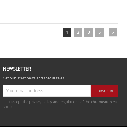
1
2
3
5
…
NEWSLETTER
Get our latest news and special sales
I accept the privacy policy and regulations of the chromeauto.eu
store