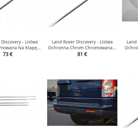
 Discovery - Listwa
Land Rover Discovery - Listwa
Land 
mowana Na Klapę...
Ochronna Chrom Chromowana...
Ochro


Price
Price
73 €
81 €
shopping_cart
shopping_cart