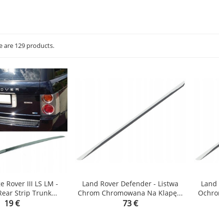
e are 129 products.
 Rover III LS LM -
Land Rover Defender - Listwa
Land 
ar Strip Trunk...
Chrom Chromowana Na Klapę...
Ochro


Price
Price
19 €
73 €
shopping_cart
shopping_cart