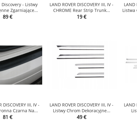
 Discovery - Listwy
LAND ROVER DISCOVERY III, IV -
LAND R
nne Zgarniające...
CHROME Rear Strip Trunk...
Listwa


Price
Price
89 €
19 €
shopping_cart
shopping_cart
DISCOVERY III, IV -
LAND ROVER DISCOVERY III, IV -
LAND R
ronna Czarna Na...
Listwy Chrom Dekoracyjne...
Li


Price
Price
81 €
49 €
shopping_cart
shopping_cart