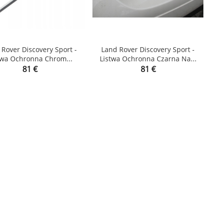
Rover Discovery Sport -
Land Rover Discovery Sport -
twa Ochronna Chrom...
Listwa Ochronna Czarna Na...


Price
Price
81 €
81 €
shopping_cart