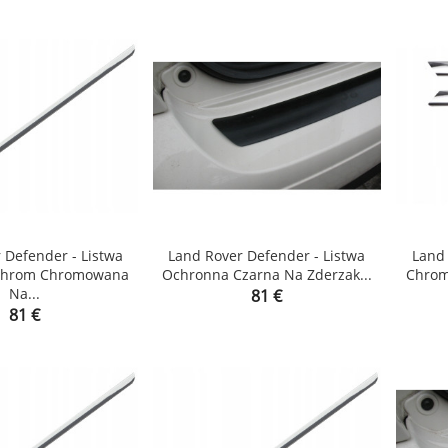
 Defender - Listwa
Land Rover Defender - Listwa
Land 
Chrom Chromowana
Ochronna Czarna Na Zderzak...
Chrom


Na...
Price
81 €
shopping_cart
shopping_cart
Price
81 €