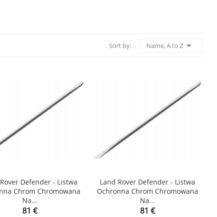

Name, A to Z
Sort by:
Rover Defender - Listwa
Land Rover Defender - Listwa
nna Chrom Chromowana
Ochronna Chrom Chromowana


Na...
Na...
shopping_cart
Price
Price
81 €
81 €