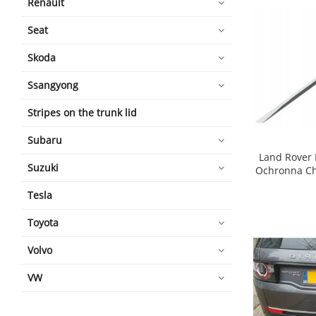
Renault
Seat
Skoda
Ssangyong
Stripes on the trunk lid
Subaru
Land Rover 
Suzuki
Ochronna C
shopping_cart
Tesla
Toyota
Volvo
VW