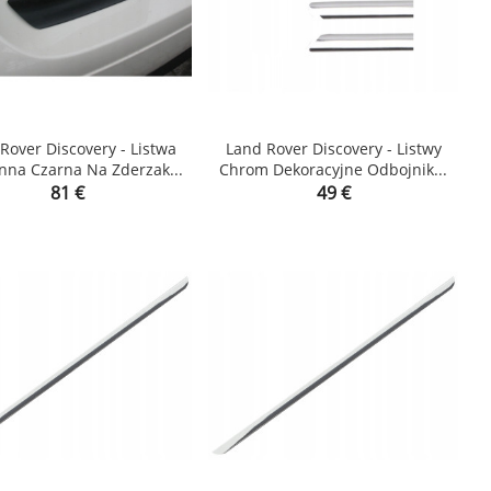
Rover Discovery - Listwa
Land Rover Discovery - Listwy
nna Czarna Na Zderzak...
Chrom Dekoracyjne Odbojnik...


Price
Price
81 €
49 €
shopping_cart