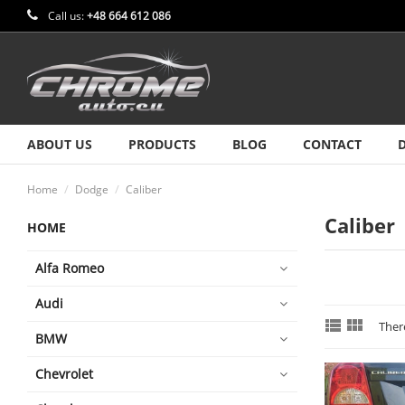
Call us:
+48 664 612 086
ABOUT US
PRODUCTS
BLOG
CONTACT
Home
Dodge
Caliber
Caliber
HOME
Alfa Romeo
Audi


There
BMW
Chevrolet