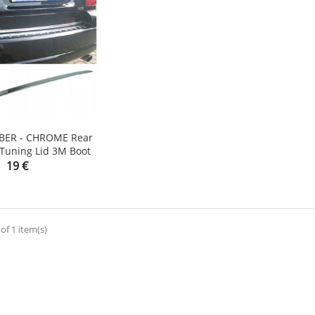
BER - CHROME Rear
 Tuning Lid 3M Boot

Price
19 €
of 1 item(s)